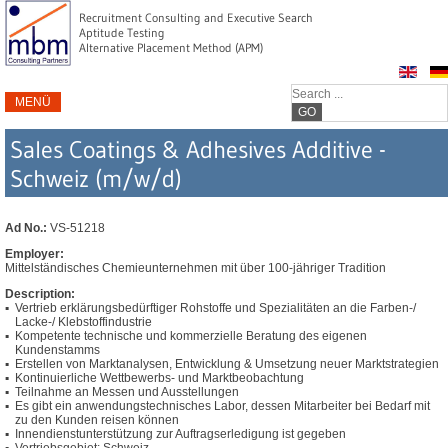
Recruitment Consulting and Executive Search
Aptitude Testing
Alternative Placement Method (APM)
MENÜ
GO
Sales Coatings & Adhesives Additive -
Schweiz (m/w/d)
Ad No.:
VS-51218
Employer:
Mittelständisches Chemieunternehmen mit über 100-jähriger Tradition
Description:
Vertrieb erklärungsbedürftiger Rohstoffe und Spezialitäten an die Farben-/
Lacke-/ Klebstoffindustrie
Kompetente technische und kommerzielle Beratung des eigenen
Kundenstamms
Erstellen von Marktanalysen, Entwicklung & Umsetzung neuer Marktstrategien
Kontinuierliche Wettbewerbs- und Marktbeobachtung
Teilnahme an Messen und Ausstellungen
Es gibt ein anwendungstechnisches Labor, dessen Mitarbeiter bei Bedarf mit
zu den Kunden reisen können
Innendienstunterstützung zur Auftragserledigung ist gegeben