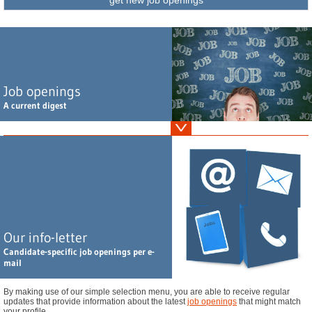
get new job openings
Job openings
A current digest
Vertriebsleiter Abwasserchemikalien (m/w/d), Home Office, vorzugsweise Raum
Ruhrgebiet oder Großraum München
Leiter F&E / Regulatory Affairs Kosmetik (m/w/d), Südliches Bayern
Leitung F&E Wirkstoffkosmetik (m/w/d), Nördliches NRW
Leitung Qualitätsmanagement Kosmetikindustrie (m/w/d), Bremen
GC / MS Spezialist Naturstoffe (m/w/d), Großraum Hamburg
Our info-letter
Leiter Regulatory Affairs / Arzneimittelzulassung (m/w/d), Nördliches NRW
Candidate-specific job openings per e-
Sales Coatings & Adhesives Additive - Schweiz (m/w/d), Schweiz - Home Office
mail
You haven't found your dream job? Find additional openings
here
.
By making use of our simple selection menu, you are able to receive regular
updates that provide information about the latest
job openings
that might match
your profile.