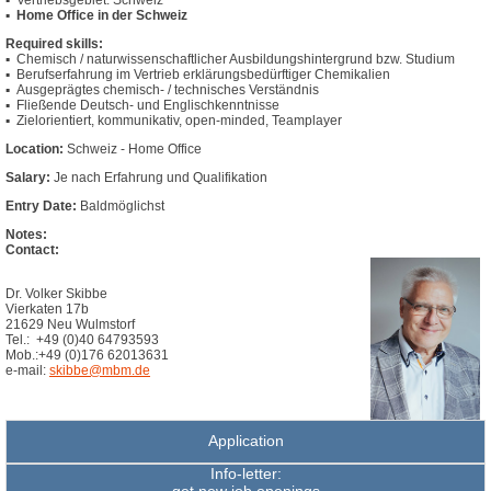
Vertriebsgebiet: Schweiz
Home Office in der Schweiz
Required skills:
Chemisch / naturwissenschaftlicher Ausbildungshintergrund bzw. Studium
Berufserfahrung im Vertrieb erklärungsbedürftiger Chemikalien
Ausgeprägtes chemisch- / technisches Verständnis
Fließende Deutsch- und Englischkenntnisse
Zielorientiert, kommunikativ, open-minded, Teamplayer
Location:
Schweiz - Home Office
Salary:
Je nach Erfahrung und Qualifikation
Entry Date:
Baldmöglichst
Notes:
Contact:
Dr. Volker Skibbe
Vierkaten 17b
21629 Neu Wulmstorf
Tel.: +49 (0)40 64793593
Mob.:+49 (0)176 62013631
e-mail:
skibbe@mbm.de
Application
Info-letter: