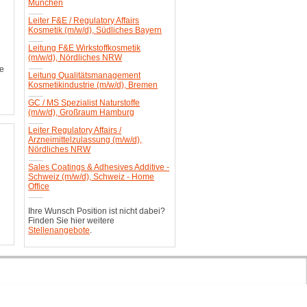
München
Leiter F&E / Regulatory Affairs
Kosmetik (m/w/d), Südliches Bayern
Leitung F&E Wirkstoffkosmetik
(m/w/d), Nördliches NRW
ge
Leitung Qualitätsmanagement
Kosmetikindustrie (m/w/d), Bremen
GC / MS Spezialist Naturstoffe
(m/w/d), Großraum Hamburg
Leiter Regulatory Affairs /
Arzneimittelzulassung (m/w/d),
Nördliches NRW
Sales Coatings & Adhesives Additive -
Schweiz (m/w/d), Schweiz - Home
Office
Ihre Wunsch Position ist nicht dabei?
Finden Sie hier weitere
Stellenangebote
.