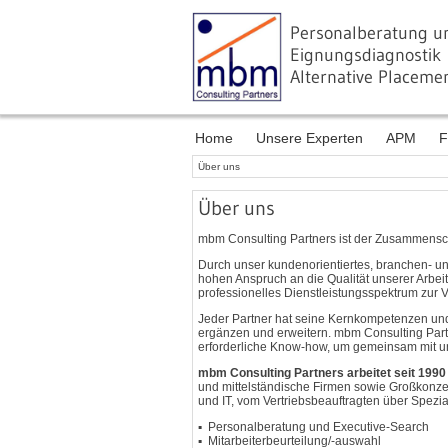
Personalberatung u
Eignungsdiagnostik
Alternative Placem
Home
Unsere Experten
APM
F
Über uns
Über uns
mbm Consulting Partners ist der Zusammenschl
Durch unser kundenorientiertes, branchen- un
hohen Anspruch an die Qualität unserer Arbeit
professionelles Dienstleistungsspektrum zur V
Jeder Partner hat seine Kernkompetenzen und
ergänzen und erweitern. mbm Consulting Part
erforderliche Know-how, um gemeinsam mit u
mbm Consulting Partners arbeitet seit 1990
und mittelständische Firmen sowie Großkonzern
und IT, vom Vertriebsbeauftragten über Spezia
Personalberatung und Executive-Search
Mitarbeiterbeurteilung/-auswahl