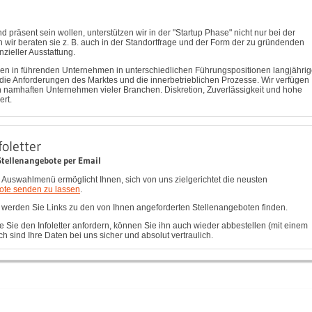
präsent sein wollen, unterstützen wir in der "Startup Phase" nicht nur bei der
 wir beraten sie z. B. auch in der Standortfrage und der Form der zu gründenden
zieller Ausstattung.
ben in führenden Unternehmen in unterschiedlichen Führungspositionen langjähri
ie Anforderungen des Marktes und die innerbetrieblichen Prozesse. Wir verfügen
den namhaften Unternehmen vieler Branchen. Diskretion, Zuverlässigkeit und hohe
ert.
foletter
 Stellenangebote per Email
 Auswahlmenü ermöglicht Ihnen, sich von uns zielgerichtet die neusten
ote senden zu lassen
.
l werden Sie Links zu den von Ihnen angeforderten Stellenangeboten finden.
e Sie den Infoletter anfordern, können Sie ihn auch wieder abbestellen (mit einem
ich sind Ihre Daten bei uns sicher und absolut vertraulich.