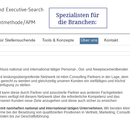
nd Executive-Search
entmethode/APM
ür Stellensuchende
Tools & Konzepte
Über uns
Kontakt
uss national und international tätiger Personal-, Out- und Newplacementberater.
d leistungsübergreifende Netzwerk ist mbm Consulting Partners in der Lage, dem
 gerecht zu werden und gleichzeitig unseren Kunden ein vielfältiges und höchst
erfügung zu stellen.
 kann diese durch Partner und assoziierte Partner aus anderen Fachgebieten
ners verfügt mit diesem Netzwerk über die erforderliche Kompetenz und das
nseren Kunden neue Ziele anzugehen und diese auch sicher zu erreichen.
 mit namhaften national und international tätigen Unternehmen.
Wir beraten klei
e bei der Besetzung von qualifizierten Positionen in Vertrieb, Marketing, Consult
listen bis zur Geschäftsführung.